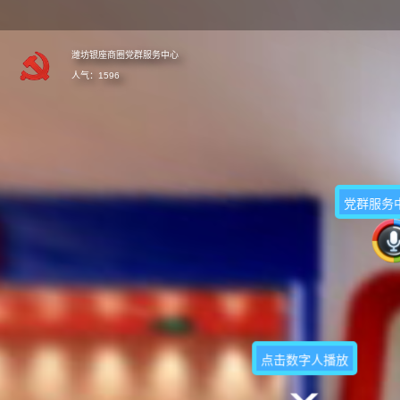
潍坊银座商圈党群服务中心
人气：
1596
党群服务
点击数字人播放