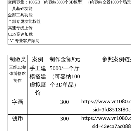
空间容量
：
100
GB
（
约容纳
5000
个
3D
模型）（约容纳全景
1000
个场景
工具基础功能
全部工具功能
全部专属功能权益
高速专线上传
CDN
高速加载
1V1
专业客户顾问
制做类
案例
制作金额
¥
元
参照案例链
三维
3D
整
手工建
5000/
一个厅
体博物馆
模搭建
（可容纳
100
制作
虚拟展
个
3D
单品）
馆
字画
300
https://www.vr1080
sid=3fd8513f80
钱币
300
https://www.vr1080
sid=43eca7ac08