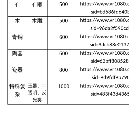
石
石雕
500
https://www.vr1080
sid=bd686fd640
木
木雕
500
https://www.vr1080
sid=96da2f590c
青铜
600
https://www.vr1080
sid=9dcb88e013
陶器
600
https://www.vr1080
sid=62bff80852
瓷器
800
https://www.vr1080
sid=9d9fdf9b79
特殊复
玉器、半
1000
https://www.vr1080
透明、反
杂
sid=483f43d436
光类